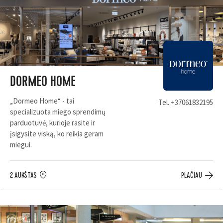
DORMEO HOME
„Dormeo Home“ - tai
Tel.
+37061832195
specializuota miego sprendimų
parduotuvė, kurioje rasite ir
įsigysite viską, ko reikia geram
miegui.
2 AUKŠTAS
PLAČIAU