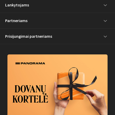
Lankytojams
Partneriams
Prisijungimai partneriams