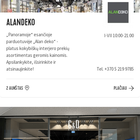
ALANDEKO
„Panoramoje“ esančioje
I-VII 10:00-21:00
parduotuvėje „Alan deko“ -
platus kokybiškų interjero prekių
asortimentas geromis kainomis.
Apsilankykite, išsirinkite ir
atsinaujinkite!
Tel.
+370 5 219 9785
2 AUKŠTAS
PLAČIAU