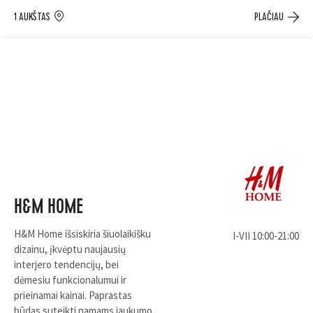
1 AUKŠTAS
PLAČIAU
H&M HOME
H&M Home išsiskiria šiuolaikišku
I-VII 10:00-21:00
dizainu, įkvėptu naujausių
interjero tendencijų, bei
dėmesiu funkcionalumui ir
prieinamai kainai. Paprastas
būdas suteikti namams jaukumo,