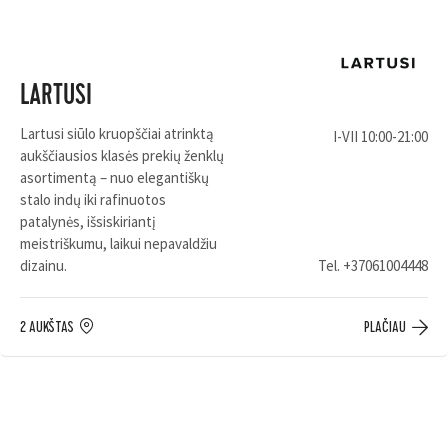
LARTUSI
Lartusi siūlo kruopščiai atrinktą
I-VII 10:00-21:00
aukščiausios klasės prekių ženklų
asortimentą – nuo elegantiškų
stalo indų iki rafinuotos
patalynės, išsiskiriantį
meistriškumu, laikui nepavaldžiu
dizainu.
Tel.
+37061004448
2 AUKŠTAS
PLAČIAU