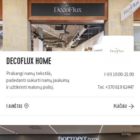
DECOFLUX HOME
Prabangi namų tekstilė,
I-VII 10:00-21:00
padedanti sukurti namų jaukumą
ir užtikrinti malonų poilsį.
Tel.
+370 619 62447
1 AUKŠTAS
PLAČIAU