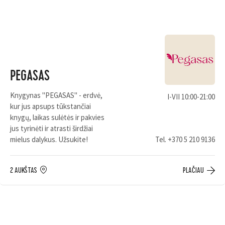
PEGASAS
Knygynas "PEGASAS" - erdvė,
I-VII 10:00-21:00
kur jus apsups tūkstančiai
knygų, laikas sulėtės ir pakvies
jus tyrinėti ir atrasti širdžiai
mielus dalykus. Užsukite!
Tel.
+370 5 210 9136
2 AUKŠTAS
PLAČIAU