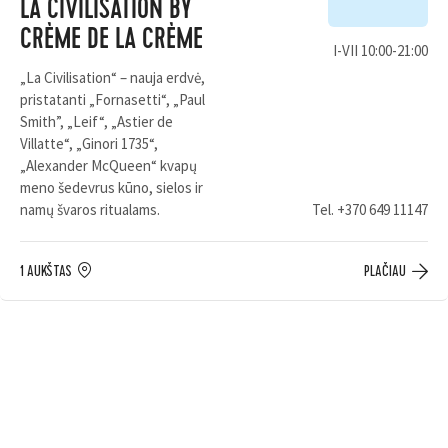
LA CIVILISATION BY
CRÈME DE LA CRÈME
I-VII 10:00-21:00
„La Civilisation“ – nauja erdvė,
pristatanti „Fornasetti“, „Paul
Smith”, „Leif“, „Astier de
Villatte“, „Ginori 1735“,
„Alexander McQueen“ kvapų
meno šedevrus kūno, sielos ir
namų švaros ritualams.
Tel.
+370 649 11147
1 AUKŠTAS
PLAČIAU