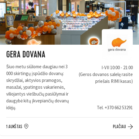
GERA DOVANA
Šiuo metu siūlome daugiau nei 3
I-VII 10:00 - 21:00
000 skirtingų įspūdžio dovanų:
(Geros dovanos salelę rasite
skrydžiai, aktyvios pramogos,
priešais RIMI kasas)
masažai, ypatingos vakarienės,
viliojantys viešbučių pasiūlymai ir
daugybė kitų įkvepiančių dovanų
idėjų.
Tel.
+370 662 53291
1 AUKŠTAS
PLAČIAU