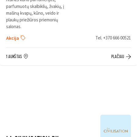
parfumuotų skalbiklių, žvakių, į
mašiną kvapų, kūno, veido ir
plaukų priežiūros priemonių
salonas.
Akcija
Tel.
+370 666 00521
1 AUKŠTAS
PLAČIAU