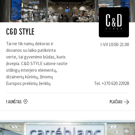
C&D STYLE
Tai ne tik namų dekoras ir
I-VII 10:00-21:00
dovanos su laiko patikrinta
verte, tai gyvenimo būdas, kuris
įkvepia. C&D STYLE salone rasite
stilingų interjero elementų,
dizainerių kūrinių, žinomų
Europos prekinių ženklų
Tel.
+370 620 22928
1 AUKŠTAS
PLAČIAU