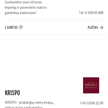
Susikurkite savo virtuvės
imperiją ir paverskite maisto
gaminimą malonumu!
Tel.
0~658 93 849
2 AUKŠTAS
PLAČIAU
KRISPO
KRISPO - prabangių namų kvapų,
I-VII 10:00-21:00
nišinės kūno parfumerijos,