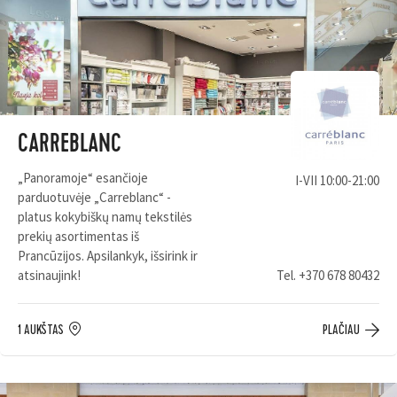
CARREBLANC
„Panoramoje“ esančioje
I-VII 10:00-21:00
parduotuvėje „Carreblanc“ -
platus kokybiškų namų tekstilės
prekių asortimentas iš
Prancūzijos. Apsilankyk, išsirink ir
atsinaujink!
Tel.
+370 678 80432
1 AUKŠTAS
PLAČIAU