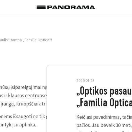
ulis“ tampa „Familia Optica“!
2026.01.23
ūsų įsipareigojimai nesikeičia. Klientų ir toliau laukia aukšči
„Optikos pasau
s ir klausos centruose, tiek „Familia Clinica“ klinikose. Nuosek
„Familia Optica
įrangą, kruopščiai atrinktą asortimentą ir aukštos kvalifikacij
nėms išsaugoti ne tik gerą regą ar klausą, bet ir pasitikėjimą 
Keičiasi pavadinimas, tači
ntykį su aplinka.
pačios. Jau beveik 30 metų