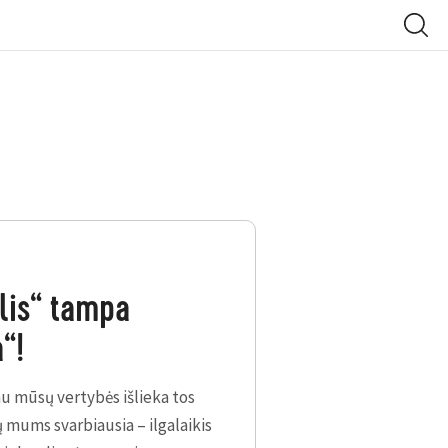
ausios kokybės paslaugos
lis“ tampa
liai investuojame į
“!
os specialistų komandą.
kasdieniu gyvenimu,
au mūsų vertybės išlieka tos
 mums svarbiausia – ilgalaikis