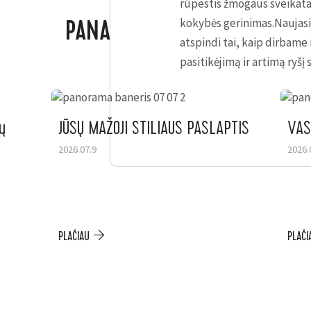
rūpestis žmogaus sveikata
kokybės gerinimas.Naujasis
PANAŠIOS NAUJIENOS
atspindi tai, kaip dirbame 
pasitikėjimą ir artimą ryšį
ų
JŪSŲ MAŽOJI STILIAUS PASLAPTIS
VAS
2026.07.9
2026.
PLAČIAU
PLAČI