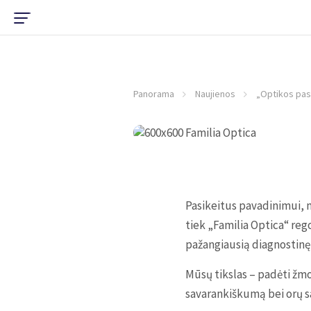
Panorama
Naujienos
„Optikos pasa
Pasikeitus pavadinimui, m
tiek „Familia Optica“ rego
pažangiausią diagnostinę 
Mūsų tikslas – padėti žmo
savarankiškumą bei orų sa