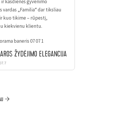
 ir kasdienės gyvenimo
 vardas „Familia“ dar tiksliau
ir kuo tikime – rūpestį,
 su kiekvienu klientu.
AROS ŽYDĖJIMO ELEGANCIJA
Vasaros pasiūlym
07.7
2026.06.25
AU
PLAČIAU