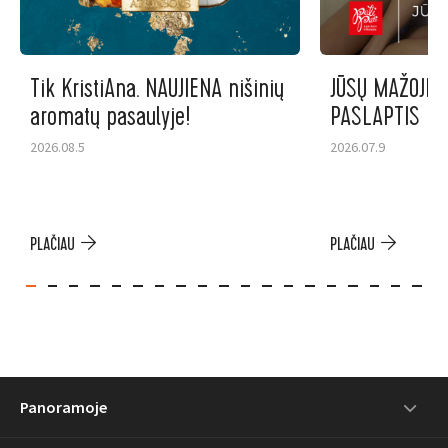
Tik KristiAna. NAUJIENA nišinių
JŪSŲ MAŽOJI S
aromatų pasaulyje!
PASLAPTIS
2026.08.5
2026.07.9
PLAČIAU
PLAČIAU
Panoramoje