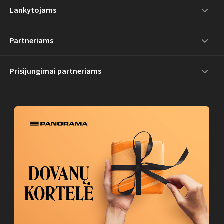
Lankytojams
Partneriams
Prisijungimai partneriams