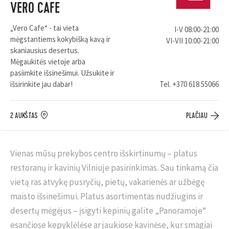
VERO CAFE
„Vero Cafe“ - tai vieta
I-V 08:00-21:00
mėgstantiems kokybišką kavą ir
VI-VII 10:00-21:00
skaniausius desertus.
Mėgaukitės vietoje arba
pasiimkite išsinešimui. Užsukite ir
išsirinkite jau dabar!
Tel.
+370 618 55066
2 AUKŠTAS
PLAČIAU
Vienas mūsų prekybos centro išskirtinumų – platus
restoranų ir kavinių Vilniuje pasirinkimas. Sau tinkamą čia
vietą ras atvykę pusryčių, pietų, vakarienės ar užbėgę
maisto išsinešimui. Platus asortimentas nudžiugins ir
desertų mėgėjus – įsigyti kepinių galite „Panoramoje“
esančiose kepyklėlėse ar jaukiose kavinėse, kur smagiai