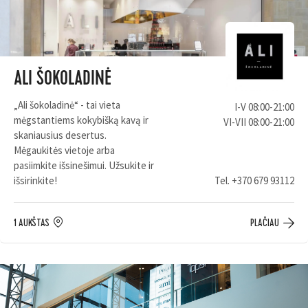
ALI ŠOKOLADINĖ
„Ali šokoladinė“ - tai vieta
I-V 08:00-21:00
mėgstantiems kokybišką kavą ir
VI-VII 08:00-21:00
skaniausius desertus.
Mėgaukitės vietoje arba
pasiimkite išsinešimui. Užsukite ir
išsirinkite!
Tel.
+370 679 93112
1 AUKŠTAS
PLAČIAU