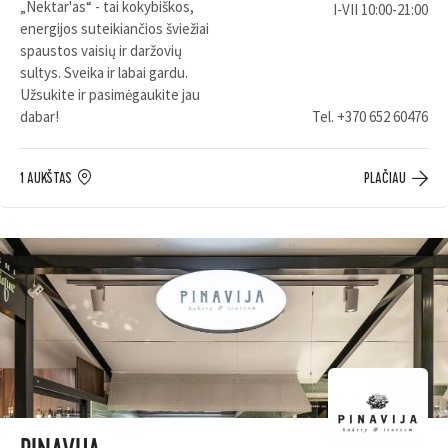
„Nektar'as“ - tai kokybiškos,
I-VII 10:00-21:00
energijos suteikiančios šviežiai
spaustos vaisių ir daržovių
sultys. Sveika ir labai gardu.
Užsukite ir pasimėgaukite jau
dabar!
Tel.
+370 652 60476
1 AUKŠTAS
PLAČIAU