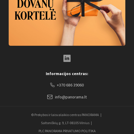
LinkedIn Social Link
Informacijos centras:
+370 686 39060
info@panorama.lt
© Prekybos ir laisvalaikio centras PANORAMA
Saltoniškių g. 9, LT-08105 Vilnius
PLC PANORAMA PRIVATUMO POLITIKA