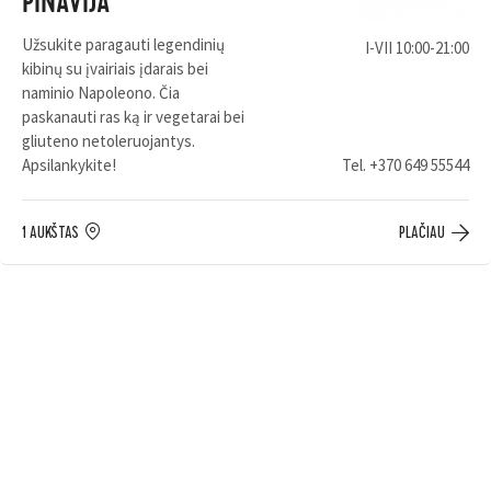
PINAVIJA
Užsukite paragauti legendinių
I-VII 10:00-21:00
kibinų su įvairiais įdarais bei
naminio Napoleono. Čia
paskanauti ras ką ir vegetarai bei
gliuteno netoleruojantys.
Apsilankykite!
Tel.
+370 649 55544
1 AUKŠTAS
PLAČIAU