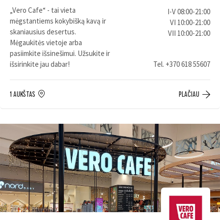
„Vero Cafe“ - tai vieta
I-V 08:00-21:00
mėgstantiems kokybišką kavą ir
VI 10:00-21:00
skaniausius desertus.
VII 10:00-21:00
Mėgaukitės vietoje arba
pasiimkite išsinešimui. Užsukite ir
išsirinkite jau dabar!
Tel.
+370 618 55607
1 AUKŠTAS
PLAČIAU