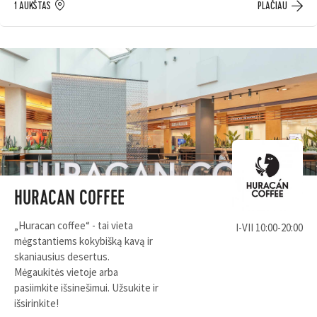
1 AUKŠTAS
PLAČIAU
HURACAN COFFEE
„Huracan coffee“ - tai vieta
I-VII 10:00-20:00
mėgstantiems kokybišką kavą ir
skaniausius desertus.
Mėgaukitės vietoje arba
pasiimkite išsinešimui. Užsukite ir
išsirinkite!