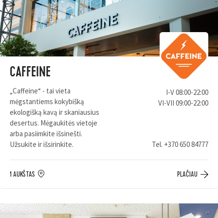
CAFFEINE
„Caffeine“ - tai vieta
I-V 08:00-22:00
mėgstantiems kokybišką
VI-VII 09:00-22:00
ekologišką kavą ir skaniausius
desertus. Mėgaukitės vietoje
arba pasiimkite išsinešti.
Užsukite ir išsirinkite.
Tel.
+370 650 84777
1 AUKŠTAS
PLAČIAU