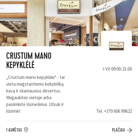
CRUSTUM MANO
KEPYKLĖLĖ
I-VII 09:00-21:00
„Crustum mano kepyklėlė“ - tai
vieta mėgstantiems kokybišką
kavą ir skaniausius desertus.
Mėgaukitės vietoje arba
pasiimkite išsinešimui. Užsuk ir
išsirink!
Tel.
+370 606 99622
1 AUKŠTAS
PLAČIAU