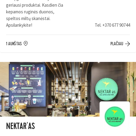
geriausi produktai. Kasdien čia
kepamos ruginės duonos,
speltos miltų skanėstai.
Apsilankykite!
Tel.
+370 677 90744
1 AUKŠTAS
PLAČIAU
NEKTAR'AS