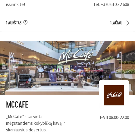
išsirinkite!
Tel.
+370 610 32 608
1 AUKŠTAS
PLAČIAU
MCCAFE
„McCafe“ - tai vieta
I–VII 08:00-22:00
mėgstantiems kokybišką kavą ir
skaniausius desertus.