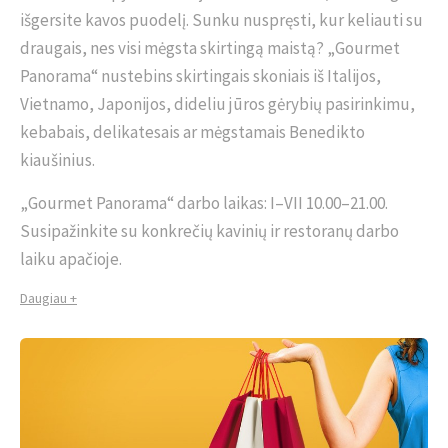
išgersite kavos puodelį. Sunku nuspręsti, kur keliauti su
draugais, nes visi mėgsta skirtingą maistą? „Gourmet
Panorama“ nustebins skirtingais skoniais iš Italijos,
Vietnamo, Japonijos, dideliu jūros gėrybių pasirinkimu,
kebabais, delikatesais ar mėgstamais Benedikto
kiaušinius.
„Gourmet Panorama“ darbo laikas: I–VII 10.00–21.00.
Susipažinkite su konkrečių kavinių ir restoranų darbo
laiku apačioje.
Daugiau