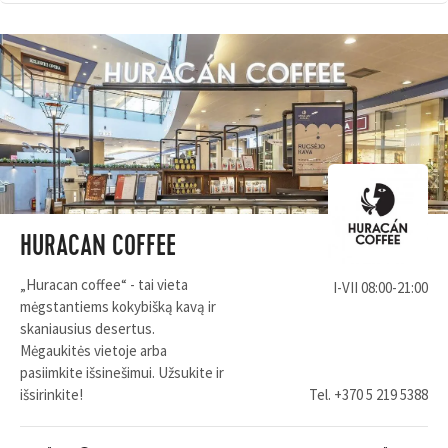
HURACAN COFFEE
„Huracan coffee“ - tai vieta
I-VII 08:00-21:00
mėgstantiems kokybišką kavą ir
skaniausius desertus.
Mėgaukitės vietoje arba
pasiimkite išsinešimui. Užsukite ir
išsirinkite!
Tel.
+370 5 219 5388